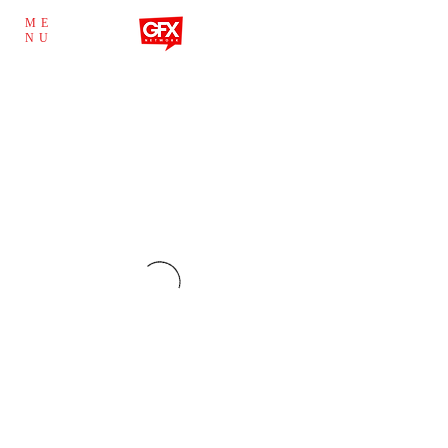
ME
NU