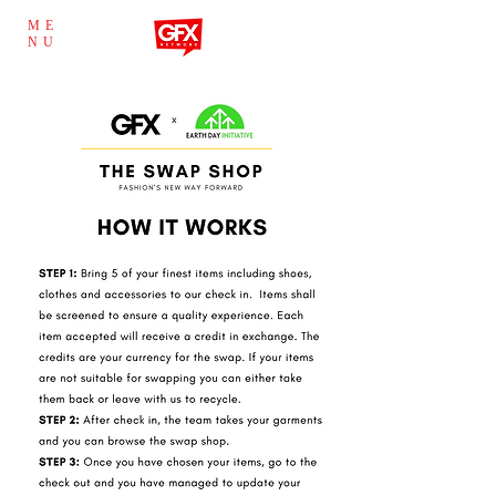
ME
NU